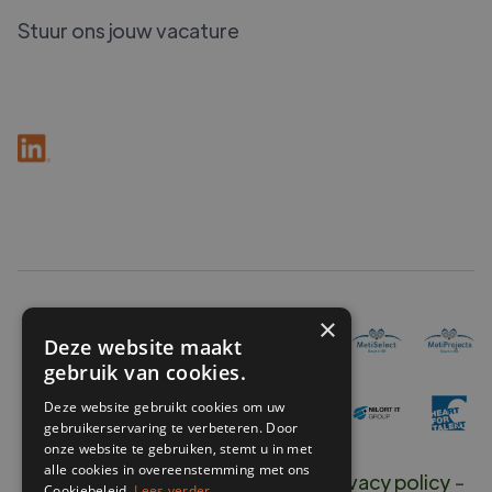
Stuur ons jouw vacature
×
Deze website maakt
gebruik van cookies.
Deze website gebruikt cookies om uw
gebruikerservaring te verbeteren. Door
onze website te gebruiken, stemt u in met
alle cookies in overeenstemming met ons
Copyright ©
2026
O'connect -
Privacy policy
-
Cookiebeleid.
Lees verder