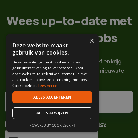
Wees up-to-date met
de nieuwste jobs
×
Deze website maakt
gebruik van cookies.
Schrijf je in voor onze nieuwsbrief en krijg
Deze website gebruikt cookies om uw
gebruikerservaring te verbeteren. Door
maandelijks een overzicht van de nieuwste
onze website te gebruiken, stemt u in met
vacatures.
alle cookies in overeenstemming met ons
Cookiebeleid.
Lees verder
ALLES ACCEPTEREN
ALLES AFWIJZEN
Ik ga akkoord met de
privacy policy
.
POWERED BY COOKIESCRIPT