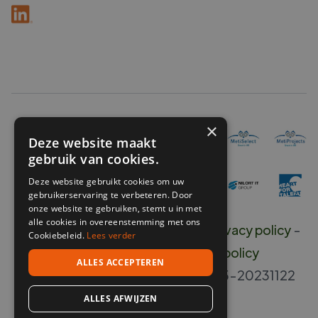
×
Deze website maakt
gebruik van cookies.
Deze website gebruikt cookies om uw
gebruikerservaring te verbeteren. Door
onze website te gebruiken, stemt u in met
alle cookies in overeenstemming met ons
Copyright ©
2026
O'connect -
Privacy policy
-
Cookiebeleid.
Lees verder
Disclaimer
-
Klokkenluiders policy
ALLES ACCEPTEREN
Erkenningsnummer B 20400-405-20231122
ALLES AFWIJZEN