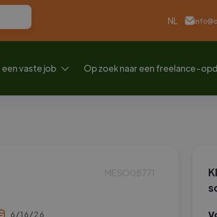
NL
info@
 een vaste job
Op zoek naar een freelance-op

K
MESO08771
s
V
6/16/26