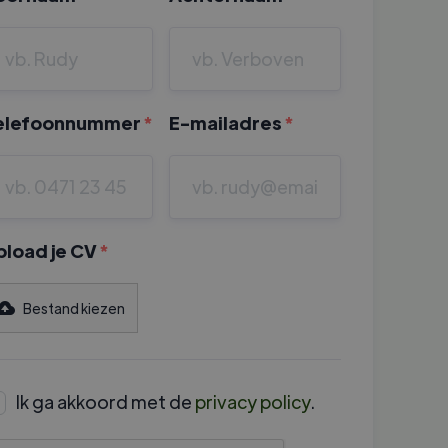
elefoonnummer
*
E-mailadres
*
pload je CV
*
Bestand kiezen
Ik ga akkoord met de
privacy policy
.