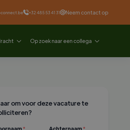
Neem contact op
oconnect.be
+32 485 53 41 31
dracht
Op zoek naar een collega


laar om voor deze vacature te
olliciteren?
oornaam
*
Achternaam
*