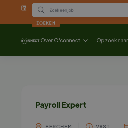
Over O'connect
Op zoek naar

Payroll Expert
BERCHEM
VAST