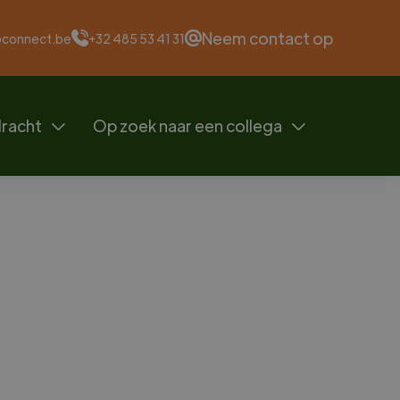
Neem contact op
oconnect.be
+32 485 53 41 31
dracht
Op zoek naar een collega


r Summary