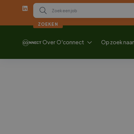
Over O'connect
Op zoek naar

Customer Informati