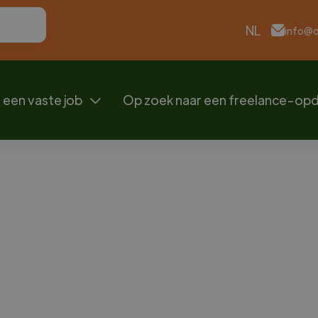
NL
info@
 een vaste job
Op zoek naar een freelance-op

on
Orde